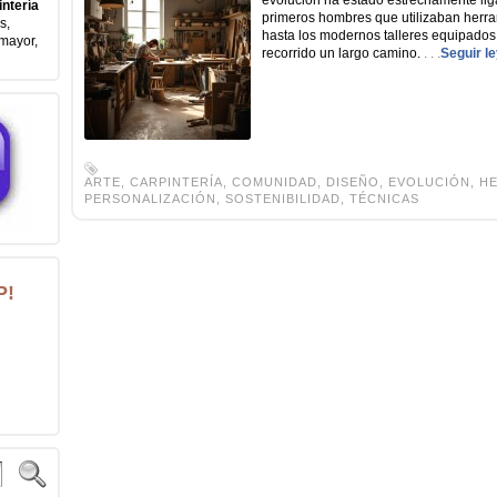
evolución ha estado estrechamente ligad
intería
primeros hombres que utilizaban herram
s,
hasta los modernos talleres equipados 
mayor,
recorrido un largo camino.
. . .
Seguir l
ARTE
,
CARPINTERÍA
,
COMUNIDAD
,
DISEÑO
,
EVOLUCIÓN
,
H
PERSONALIZACIÓN
,
SOSTENIBILIDAD
,
TÉCNICAS
P!