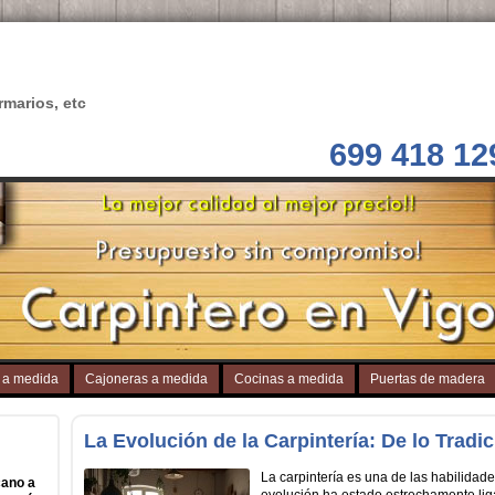
rmarios, etc
699 418 12
 a medida
Cajoneras a medida
Cocinas a medida
Puertas de madera
La Evolución de la Carpintería: De lo Tradi
La carpintería es una de las habilidad
cano a