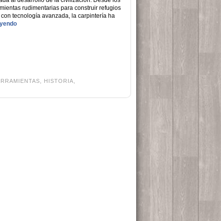
a al desarrollo de la civilización. Desde los
ientas rudimentarias para construir refugios
con tecnología avanzada, la carpintería ha
eyendo
ERRAMIENTAS
,
HISTORIA
,